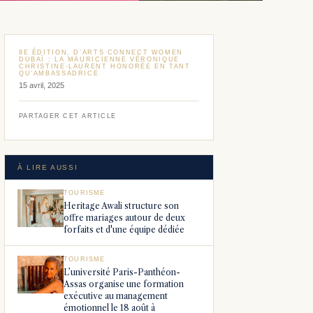
8E ÉDITION, D’ARTS CONNECT WOMEN
DUBAÏ : LA MAURICIENNE VÉRONIQUE
CHRISTINE-LAURENT HONORÉE EN TANT
QU’AMBASSADRICE
15 avril, 2025
PARTAGER CET ARTICLE
À LIRE AUSSI
TOURISME
Heritage Awali structure son
offre mariages autour de deux
forfaits et d'une équipe dédiée
TOURISME
L’université Paris-Panthéon-
Assas organise une formation
exécutive au management
émotionnel le 18 août à