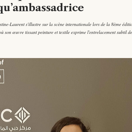
qu’ambassadrice
ne-Laurent s'illustre sur la scène internationale lors de la 8ème éditi
son œuvre tissant peinture et textile exprime l'entrelacement subtil d