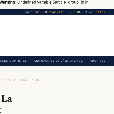
Warning
: Undefined variable $article_group_id in
FACEBOOK
·
INSTAGRAM
· LINKEDIN · NEWSLETTER
OLES D'ARTISTES
LES RACINES DE L'ÎLE MAURICE
ARCHIVES
EN TANT QU’AMBASSADRICE
›
 La
t