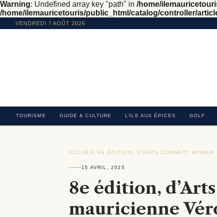
Warning
: Undefined array key "path" in
/home/ilemauricetouris
/home/ilemauricetouris/public_html/catalog/controller/articl
VENDREDI 7 AOÛT 2026
TOURISME
GUIDE & CULTURE
L’ILE AUX ÉPICES
GOLF
ACCUEIL
›
8E ÉDITION, D’ARTS CONNECT WOMEN
15 AVRIL, 2025
8e édition, d’Ar
mauricienne Vér