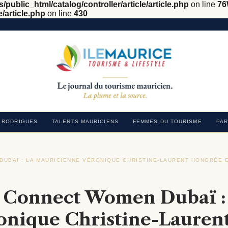
/public_html/catalog/controller/article/article.php
on line
76
e/article.php
on line
430
RODRIGUES
TALENTS MAURICIENS
FEMMES DU TOURISME
PAR
 DUBAÏ : LA MAURICIENNE VÉRONIQUE CHRISTINE-LAURENT HONORÉE 
ts Connect Women Dubaï :
onique Christine-Lauren