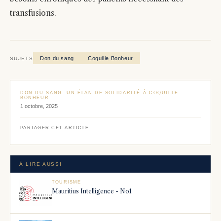
transfusions.
Don du sang
Coquille Bonheur
SUJETS
DON DU SANG: UN ÉLAN DE SOLIDARITÉ À COQUILLE
BONHEUR
1 octobre, 2025
PARTAGER CET ARTICLE
À LIRE AUSSI
TOURISME
Mauritius Intelligence - No1