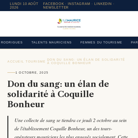
LUNDI 10 AOÛT
FACEBOOK
·
INSTAGRAM
· LINKEDIN ·
2026
NEWSLETTER
RODRIGUES
TALENTS MAURICIENS
FEMMES DU TOURISME
PAR
DON DU SANG: UN ÉLAN DE SOLIDARITÉ
ACCUEIL
›
TOURISME
›
›
À COQUILLE BONHEUR
1 OCTOBRE, 2025
Don du sang: un élan de
solidarité à Coquille
Bonheur
Une collecte de sang se tiendra ce jeudi 2 octobre au sein
de l'établissement Coquille Bonheur, un des tours-
opérateurs mauriciens les plus engagés socialement. Cette