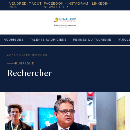
VENDREDI 7 AOÛT
FACEBOOK
·
INSTAGRAM
· LINKEDIN ·
2026
NEWSLETTER
RODRIGUES
TALENTS MAURICIENS
FEMMES DU TOURISME
PAROLE
ACCUEIL
›
RECHERCHER
›
RUBRIQUE
Rechercher