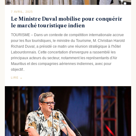
7 AVRIL, 2025
Le Ministre Duval mobilise pour conquérir
le marché touristique indien
TOURISME – Dans un contexte de compétition internationale accrue
pour les flux touristiques, le ministre du Tourisme, M. Christian Harold
Richard Duval, a présidé ce matin une réunion stratégique à l'hôtel
Labourdonnais. Cette concertation d'envergure a rassemblé les
principaux acteurs du secteur, notamment les représentants d'Air
Mauritius et des compagnies aériennes indiennes, avec pour
objectif..
LIRE →