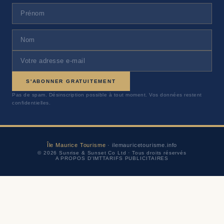
S'ABONNER GRATUITEMENT
Pas de spam. Désinscription possible à tout moment. Vos données restent
confidentielles.
Île Maurice Tourisme
· ilemauricetourisme.info
© 2026 Sunrise & Sunset Co Ltd · Tous droits réservés
A PROPOS D'IMT
TARIFS PUBLICITAIRES