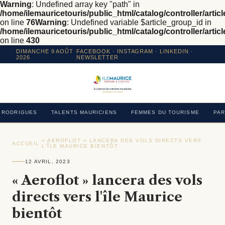
Warning
: Undefined array key "path" in
/home/ilemauricetouris/public_html/catalog/controller/articl
on line
76
Warning
: Undefined variable $article_group_id in
/home/ilemauricetouris/public_html/catalog/controller/articl
on line
430
DIMANCHE 9 AOÛT
FACEBOOK
·
INSTAGRAM
· LINKEDIN ·
2026
NEWSLETTER
RODRIGUES
TALENTS MAURICIENS
FEMMES DU TOURISME
PAR
« AEROFLOT » LANCERA DES VOLS DIRECTS VERS
ACCUEIL
›
›
L'ÎLE MAURICE BIENTÔT
12 AVRIL, 2023
« Aeroflot » lancera des vols
directs vers l'île Maurice
bientôt