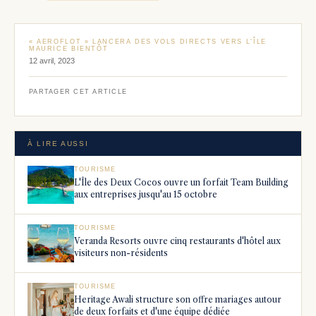
« AEROFLOT » LANCERA DES VOLS DIRECTS VERS L'ÎLE
MAURICE BIENTÔT
12 avril, 2023
PARTAGER CET ARTICLE
À LIRE AUSSI
TOURISME
L'Île des Deux Cocos ouvre un forfait Team Building
aux entreprises jusqu'au 15 octobre
TOURISME
Veranda Resorts ouvre cinq restaurants d'hôtel aux
visiteurs non-résidents
TOURISME
Heritage Awali structure son offre mariages autour
de deux forfaits et d'une équipe dédiée