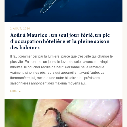
2 AOÛT, 2026
Août à Maurice : un seul jour férié, un pic
d'occupation hôtelière et la pleine saison
des baleines
Il faut commencer par la lumière, parce que c'est elle qui change le
plus vite. En trente et un jours, le lever du soleil avance de vingt
minutes, le coucher recule de neuf. Personne ne le remarque
vraiment, sinon les pêcheurs qui appareillent avant l'aube. Le
thermomètre, lui, raconte une autre histoire : les prévisions
saisonnières annoncent des maxima moyens au..
LIRE →