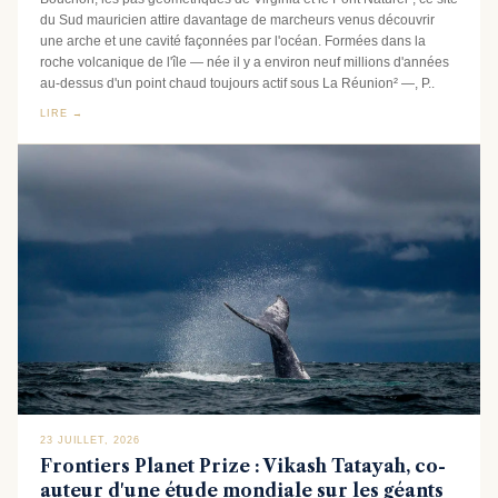
du Sud mauricien attire davantage de marcheurs venus découvrir
une arche et une cavité façonnées par l'océan. Formées dans la
roche volcanique de l'île — née il y a environ neuf millions d'années
au-dessus d'un point chaud toujours actif sous La Réunion² —, P..
LIRE →
23 JUILLET, 2026
Frontiers Planet Prize : Vikash Tatayah, co-
auteur d'une étude mondiale sur les géants