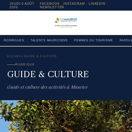
JEUDI 6 AOÛT
FACEBOOK
·
INSTAGRAM
· LINKEDIN ·
2026
NEWSLETTER
RODRIGUES
TALENTS MAURICIENS
FEMMES DU TOURISME
PAROLE
ACCUEIL
›
GUIDE & CULTURE
›
RUBRIQUE
GUIDE & CULTURE
Guide et culture des activités à Maurice