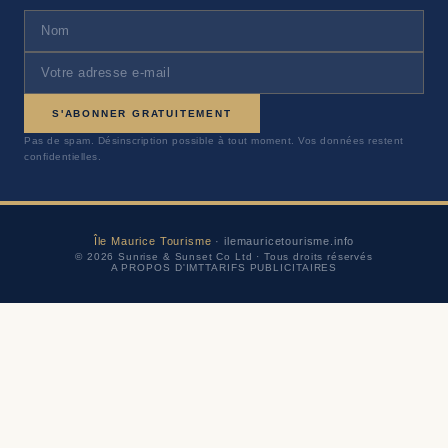
S'ABONNER GRATUITEMENT
Pas de spam. Désinscription possible à tout moment. Vos données restent
confidentielles.
Île Maurice Tourisme
· ilemauricetourisme.info
© 2026 Sunrise & Sunset Co Ltd · Tous droits réservés
A PROPOS D'IMT
TARIFS PUBLICITAIRES