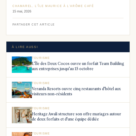
CHAMAREL, L'ÎLE MAURICE À L'ARÔME CAFÉ
15 mai, 2026
PARTAGER CET ARTICLE
À LIRE AUSSI
TOURISME
L'Île des Deux Cocos ouvre un forfait Team Building
aux entreprises jusqu'au 15 octobre
TOURISME
Veranda Resorts ouvre cinq restaurants d'hôtel aux
visiteurs non-résidents
TOURISME
Heritage Awali structure son offre mariages autour
de deux forfaits et d'une équipe dédiée
TOURISME