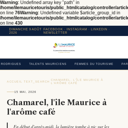
Warning
: Undefined array key "path" in
/home/ilemauricetouris/public_html/catalog/controller/articl
on line
76
Warning
: Undefined variable $article_group_id in
/home/ilemauricetouris/public_html/catalog/controller/articl
on line
430
DIMANCHE 9 AOÛT
FACEBOOK
·
INSTAGRAM
· LINKEDIN ·
2026
NEWSLETTER
RODRIGUES
TALENTS MAURICIENS
FEMMES DU TOURISME
PAR
CHAMAREL, L'ÎLE MAURICE À
ACCUEIL
›
TEXT_SEARCH
›
›
L'ARÔME CAFÉ
15 MAI, 2026
Chamarel, l'île Maurice à
l'arôme café
En début d'après-midi, la lumière tombe à pic sur les