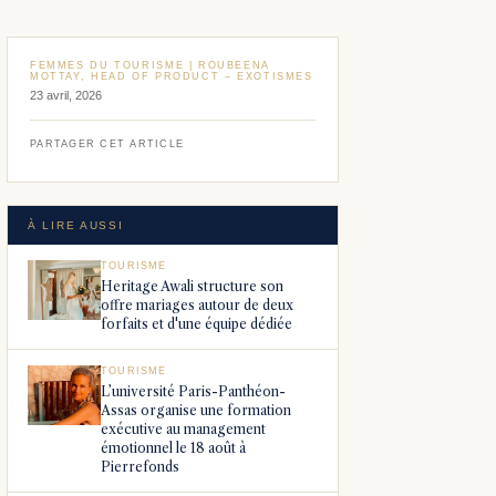
FEMMES DU TOURISME | ROUBEENA
MOTTAY, HEAD OF PRODUCT – EXOTISMES
23 avril, 2026
PARTAGER CET ARTICLE
À LIRE AUSSI
TOURISME
Heritage Awali structure son
offre mariages autour de deux
forfaits et d'une équipe dédiée
TOURISME
L’université Paris-Panthéon-
Assas organise une formation
exécutive au management
émotionnel le 18 août à
Pierrefonds