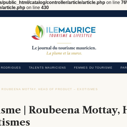
/public_html/catalog/controller/article/article.php
on line
76
e/article.php
on line
430
RODRIGUES
TALENTS MAURICIENS
FEMMES DU TOURISME
PAR
| ROUBEENA MOTTAY, HEAD OF PRODUCT – EXOTISMES
›
sme | Roubeena Mottay, 
tismes