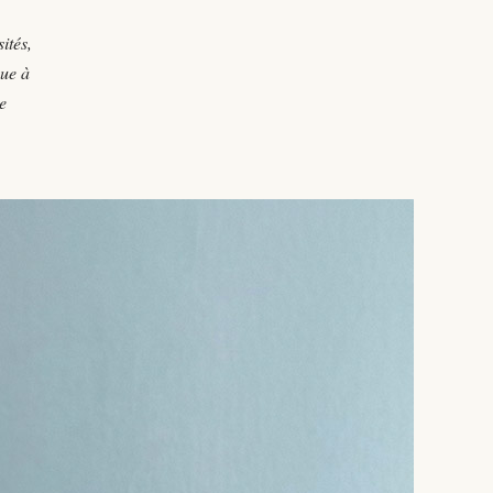
ités,
nue à
e