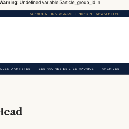
Warning
: Undefined variable $article_group_id in
FACEBOOK
·
INSTAGRAM
· LINKEDIN · NEWSLETTER
OLES D'ARTISTES
LES RACINES DE L'ÎLE MAURICE
ARCHIVES
Head