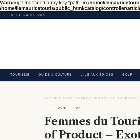
Warning
: Undefined array key "path" in
/home/ilemauricetouris
/home/ilemauricetouris/public_html/catalog/controller/articl
JEUDI 6 AOÛT 2026
TOURISME
GUIDE & CULTURE
L’ILE AUX ÉPICES
GOLF
ACCUEIL
›
TEXT_SEARCH
›
FEMMES DU TOURISME 
23 AVRIL, 2026
Femmes du Touri
of Product – Exo