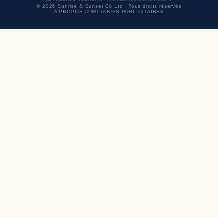
© 2026 Sunrise & Sunset Co Ltd · Tous droits réservés
A PROPOS D'IMT
TARIFS PUBLICITAIRES