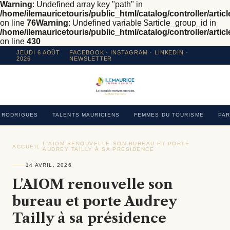
Warning
: Undefined array key "path" in
/home/ilemauricetouris/public_html/catalog/controller/articl
on line
76
Warning
: Undefined variable $article_group_id in
/home/ilemauricetouris/public_html/catalog/controller/articl
on line
430
JEUDI 6 AOÛT
FACEBOOK
·
INSTAGRAM
· LINKEDIN ·
2026
NEWSLETTER
RODRIGUES
TALENTS MAURICIENS
FEMMES DU TOURISME
PAR
L'AIOM RENOUVELLE SON BUREAU ET PORTE
ACCUEIL
›
›
AUDREY TAILLY À SA PRÉSIDENCE
14 AVRIL, 2026
L'AIOM renouvelle son
bureau et porte Audrey
Tailly à sa présidence