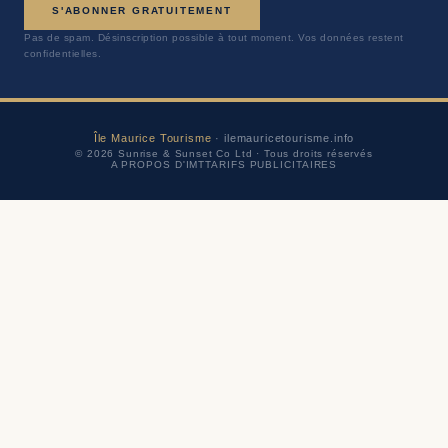
S'ABONNER GRATUITEMENT
Pas de spam. Désinscription possible à tout moment. Vos données restent
confidentielles.
Île Maurice Tourisme
· ilemauricetourisme.info
© 2026 Sunrise & Sunset Co Ltd · Tous droits réservés
A PROPOS D'IMT
TARIFS PUBLICITAIRES