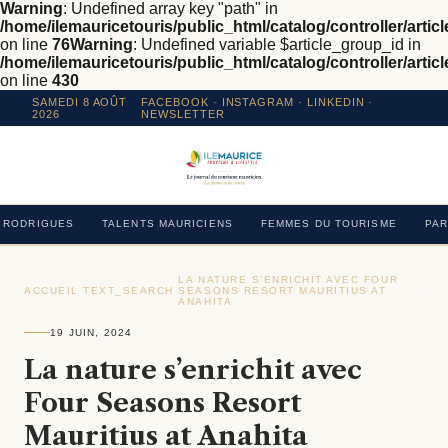
Warning
: Undefined array key "path" in
/home/ilemauricetouris/public_html/catalog/controller/articl
on line
76
Warning
: Undefined variable $article_group_id in
/home/ilemauricetouris/public_html/catalog/controller/articl
on line
430
SAMEDI 8 AOÛT
FACEBOOK
·
INSTAGRAM
· LINKEDIN ·
2026
NEWSLETTER
RODRIGUES
TALENTS MAURICIENS
FEMMES DU TOURISME
PAR
LA NATURE S’ENRICHIT AVEC FOUR
ACCUEIL
›
TEXT_SEARCH
›
SEASONS RESORT MAURITIUS AT
›
ANAHITA
19 JUIN, 2024
La nature s’enrichit avec
Four Seasons Resort
Mauritius at Anahita