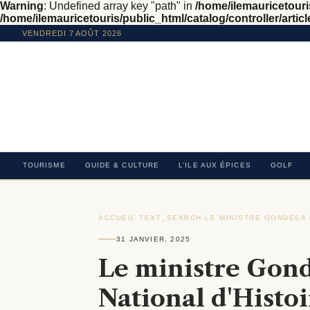
Warning
: Undefined array key "path" in
/home/ilemauricetouris
/home/ilemauricetouris/public_html/catalog/controller/articl
VENDREDI 7 AOÛT 2026
TOURISME
GUIDE & CULTURE
L’ILE AUX ÉPICES
GOLF
ACCUEIL
›
TEXT_SEARCH
›
LE MINISTRE GONDEEA 
31 JANVIER, 2025
Le ministre Gond
National d'Histoi