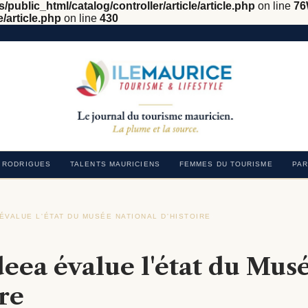
/public_html/catalog/controller/article/article.php
on line
76
e/article.php
on line
430
RODRIGUES
TALENTS MAURICIENS
FEMMES DU TOURISME
PAR
ÉVALUE L'ÉTAT DU MUSÉE NATIONAL D'HISTOIRE
›
eea évalue l'état du Mus
re