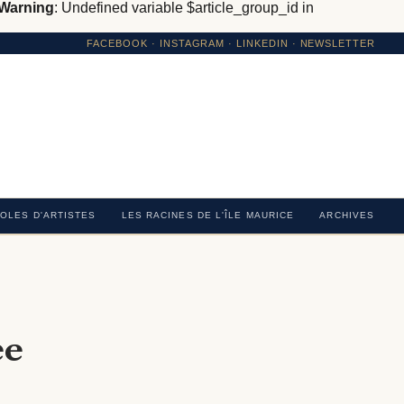
Warning
: Undefined variable $article_group_id in
FACEBOOK
·
INSTAGRAM
· LINKEDIN · NEWSLETTER
OLES D'ARTISTES
LES RACINES DE L'ÎLE MAURICE
ARCHIVES
ée