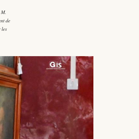
 M.
ent de
 les