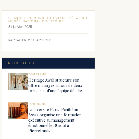
LE MINISTRE GONDEEA ÉVALUE L'ÉTAT DU
MUSÉE NATIONAL D'HISTOIRE
31 janvier, 2025
PARTAGER CET ARTICLE
À LIRE AUSSI
TOURISME
Heritage Awali structure son
offre mariages autour de deux
forfaits et d'une équipe dédiée
TOURISME
L’université Paris-Panthéon-
Assas organise une formation
exécutive au management
émotionnel le 18 août à
Pierrefonds