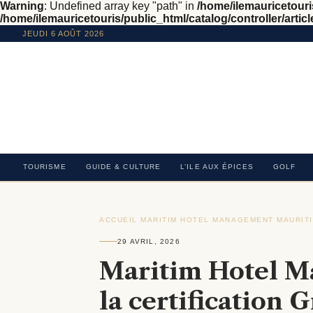
Warning
: Undefined array key "path" in
/home/ilemauricetouris
/home/ilemauricetouris/public_html/catalog/controller/articl
JEUDI 6 AOÛT 2026
TOURISME
GUIDE & CULTURE
L’ILE AUX ÉPICES
GOLF
ACCUEIL
›
MARITIM HOTEL MANAGEMENT MAURITI
29 AVRIL, 2026
Maritim Hotel M
la certification 