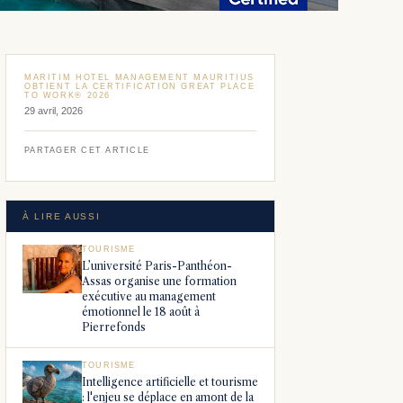
MARITIM HOTEL MANAGEMENT MAURITIUS
OBTIENT LA CERTIFICATION GREAT PLACE
TO WORK® 2026
29 avril, 2026
PARTAGER CET ARTICLE
À LIRE AUSSI
TOURISME
L’université Paris-Panthéon-
Assas organise une formation
exécutive au management
émotionnel le 18 août à
Pierrefonds
TOURISME
Intelligence artificielle et tourisme
: l'enjeu se déplace en amont de la