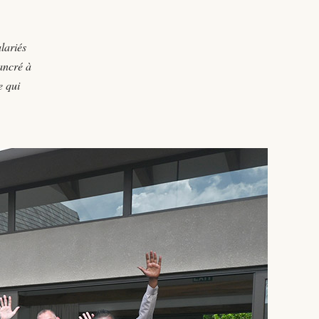
lariés
ancré à
e qui