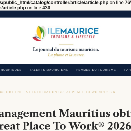
/public_html/catalog/controller/article/article.php
on line
76
e/article.php
on line
430
RODRIGUES
TALENTS MAURICIENS
FEMMES DU TOURISME
PAR
US OBTIENT LA CERTIFICATION GREAT PLACE TO WORK® 2026
›
anagement Mauritius obt
Great Place To Work® 202