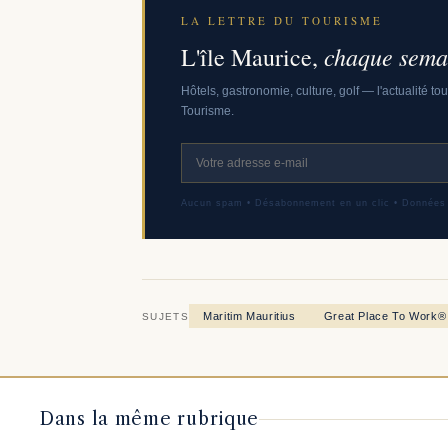
LA LETTRE DU TOURISME
chaque semai
L'île Maurice,
Hôtels, gastronomie, culture, golf — l'actualité to
Tourisme.
Aucun spam • Désabonnement en un clic • Données
Maritim Mauritius
Great Place To Work®
SUJETS
Dans la même rubrique