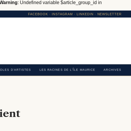
Warning
: Undefined variable $article_group_id in
FACEBOOK
·
INSTAGRAM
· LINKEDIN · NEWSLETTER
OLES D'ARTISTES
LES RACINES DE L'ÎLE MAURICE
ARCHIVES
ient
6