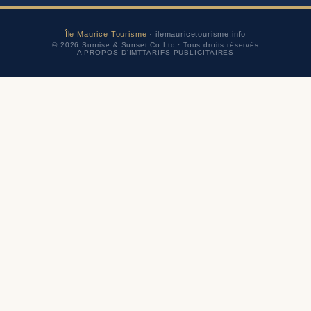
Île Maurice Tourisme
· ilemauricetourisme.info
© 2026 Sunrise & Sunset Co Ltd · Tous droits réservés
A PROPOS D'IMT
TARIFS PUBLICITAIRES