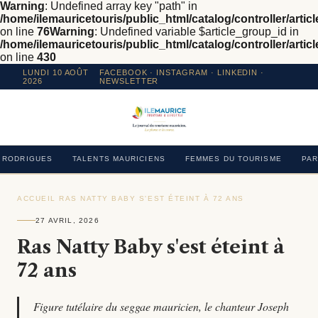
Warning
: Undefined array key "path" in
/home/ilemauricetouris/public_html/catalog/controller/articl
on line
76
Warning
: Undefined variable $article_group_id in
/home/ilemauricetouris/public_html/catalog/controller/articl
on line
430
LUNDI 10 AOÛT
FACEBOOK
·
INSTAGRAM
· LINKEDIN ·
2026
NEWSLETTER
RODRIGUES
TALENTS MAURICIENS
FEMMES DU TOURISME
PAR
ACCUEIL
›
RAS NATTY BABY S'EST ÉTEINT À 72 ANS
›
27 AVRIL, 2026
Ras Natty Baby s'est éteint à
72 ans
Figure tutélaire du seggae mauricien, le chanteur Joseph