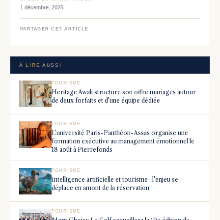
1 décembre, 2025
PARTAGER CET ARTICLE
À LIRE AUSSI
TOURISME
Heritage Awali structure son offre mariages autour
de deux forfaits et d'une équipe dédiée
TOURISME
L’université Paris-Panthéon-Assas organise une
formation exécutive au management émotionnel le
18 août à Pierrefonds
TOURISME
Intelligence artificielle et tourisme : l'enjeu se
déplace en amont de la réservation
TOURISME