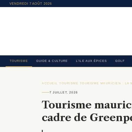
VENDREDI 7 AOÛT 2026
TOURISME
GUIDE & CULTURE
L’ILE AUX ÉPICES
GOLF
ACCUEIL
›
TOURISME
›
TOURISME MAURICIEN : LA
7 JUILLET, 2026
Tourisme maurici
cadre de Greenpe