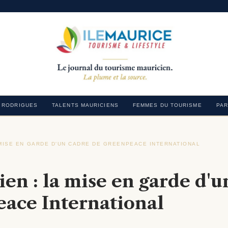
RODRIGUES
TALENTS MAURICIENS
FEMMES DU TOURISME
PAR
 MISE EN GARDE D'UN CADRE DE GREENPEACE INTERNATIONAL
›
en : la mise en garde d'u
ace International