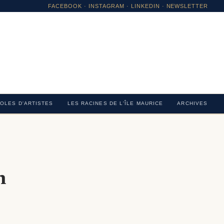
FACEBOOK
·
INSTAGRAM
· LINKEDIN · NEWSLETTER
OLES D'ARTISTES
LES RACINES DE L'ÎLE MAURICE
ARCHIVES
n