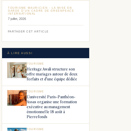
TOURISME MAURICIEN : LA MISE EN
GARDE D'UN CADRE DE GREENPEACE
INTERNATIONAL
7 juillet, 2026
PARTAGER CET ARTICLE
À LIRE AUSSI
TOURISME
Heritage Awali structure son
offre mariages autour de deux
forfaits et d'une équipe dédiée
TOURISME
L’université Paris-Panthéon-
Assas organise une formation
exécutive au management
émotionnel le 18 août à
Pierrefonds
TOURISME