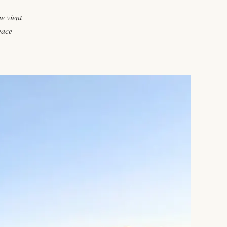
e vient
eace