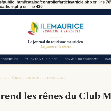
/public_html/catalog/controller/article/article.php
on line
76
e/article.php
on line
430
RODRIGUES
TALENTS MAURICIENS
FEMMES DU TOURISME
PAR
ND LES RÊNES DU CLUB MED SEYCHELLES
›
prend les rênes du Club 