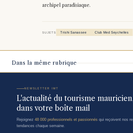
archipel paradisiaque.
Trishi Sanassee
Club Med Seychelles
SUJETS
Dans la même rubrique
NEWSLETTER IMT
L'actualité du tourisme mauricie
dans votre boîte mail
Rejoignez
48 000 professionnels et passionnés
qui reçoivent nos rep
tendances chaque semaine.