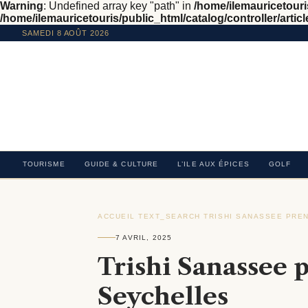
Warning
: Undefined array key "path" in
/home/ilemauricetouris
/home/ilemauricetouris/public_html/catalog/controller/articl
SAMEDI 8 AOÛT 2026
TOURISME
GUIDE & CULTURE
L’ILE AUX ÉPICES
GOLF
ACCUEIL
›
TEXT_SEARCH
›
TRISHI SANASSEE PRE
7 AVRIL, 2025
Trishi Sanassee 
Seychelles