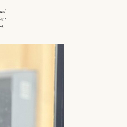
nel
ient
el.