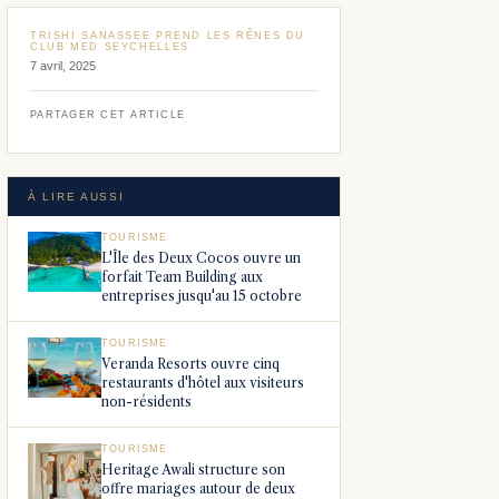
TRISHI SANASSEE PREND LES RÊNES DU
CLUB MED SEYCHELLES
7 avril, 2025
PARTAGER CET ARTICLE
À LIRE AUSSI
TOURISME
L'Île des Deux Cocos ouvre un
forfait Team Building aux
entreprises jusqu'au 15 octobre
TOURISME
Veranda Resorts ouvre cinq
restaurants d'hôtel aux visiteurs
non-résidents
TOURISME
Heritage Awali structure son
offre mariages autour de deux