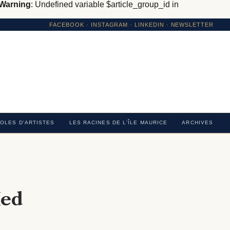
Warning
: Undefined variable $article_group_id in
FACEBOOK
·
INSTAGRAM
· LINKEDIN · NEWSLETTER
OLES D'ARTISTES
LES RACINES DE L'ÎLE MAURICE
ARCHIVES
Med