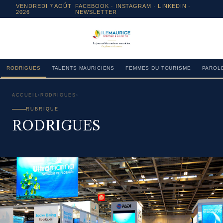
VENDREDI 7 AOÛT
FACEBOOK
·
INSTAGRAM
· LINKEDIN ·
2026
NEWSLETTER
RODRIGUES
TALENTS MAURICIENS
FEMMES DU TOURISME
PAROLE
ACCUEIL
›
RODRIGUES
›
RUBRIQUE
RODRIGUES