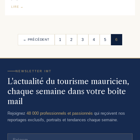
LIRE →
1
2
3
4
5
6
← PRÉCÉDENT
NEWSLETTER IMT
L'actualité du tourisme mauricien,
chaque semaine dans votre boîte
mail
Rejoignez
48 000 professionnels et passionnés
qui reçoivent nos
reportages exclusifs, portraits et tendances chaque semaine.