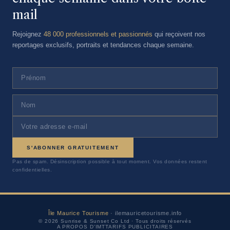
mail
Rejoignez
48 000 professionnels et passionnés
qui reçoivent nos
reportages exclusifs, portraits et tendances chaque semaine.
S'ABONNER GRATUITEMENT
Pas de spam. Désinscription possible à tout moment. Vos données restent
confidentielles.
Île Maurice Tourisme
· ilemauricetourisme.info
© 2026 Sunrise & Sunset Co Ltd · Tous droits réservés
A PROPOS D'IMT
TARIFS PUBLICITAIRES