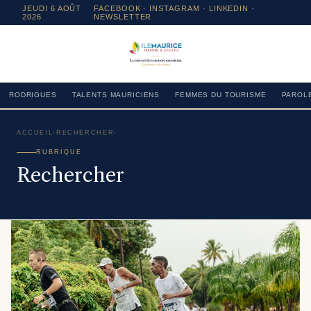
JEUDI 6 AOÛT
FACEBOOK
·
INSTAGRAM
· LINKEDIN ·
2026
NEWSLETTER
RODRIGUES
TALENTS MAURICIENS
FEMMES DU TOURISME
PAROLE
ACCUEIL
›
RECHERCHER
›
RUBRIQUE
Rechercher