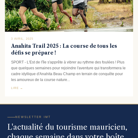
3 AVRIL, 2025
Anahita Trail 2025 : La course de tous les
défis se prépare !
SPORT - L'Est de l'île s'apprête à vibrer au rythme des foulées ! Plus
que quelques semaines pour rejoindre l'aventure qui transformera le
cadre idyllique d'Anahita Beau Champ en terrain de conquête pour
les amoureux de la course nature...
LIRE →
NEWSLETTER IMT
L'actualité du tourisme mauricien,
chaque semaine dans votre boîte