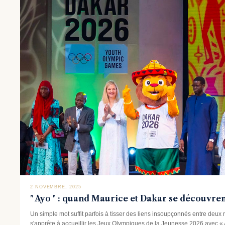
2 NOVEMBRE, 2025
" Ayo " : quand Maurice et Dakar se découvr
Un simple mot suffit parfois à tisser des liens insoupçonnés entre deux r
s'apprête à accueillir les Jeux Olympiques de la Jeunesse 2026 avec « Ay