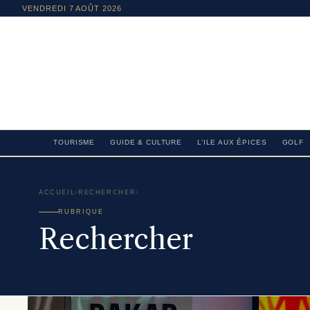
VENDREDI 7 AOÛT 2026
TOURISME
GUIDE & CULTURE
L’ILE AUX ÉPICES
GOLF
ACCUEIL
›
RECHERCHER
›
RUBRIQUE
Rechercher