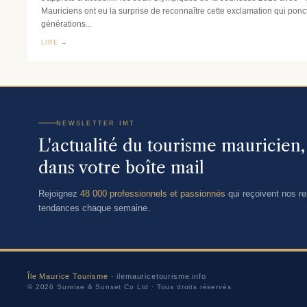
Mauriciens ont eu la surprise de reconnaître cette exclamation qui ponc
générations...
LIRE →
NEWSLETTER IMT
L'actualité du tourisme mauricien
dans votre boîte mail
Rejoignez
48 000 professionnels et passionnés
qui reçoivent nos rep
tendances chaque semaine.
Île Maurice Tourisme
· ilemauricetourisme.info
© 2026 Sunrise & Sunset Co Ltd · Tous droits réservés