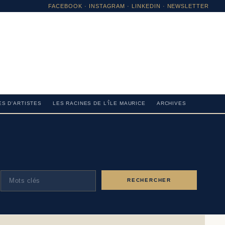
FACEBOOK
·
INSTAGRAM
· LINKEDIN · NEWSLETTER
S D'ARTISTES
LES RACINES DE L'ÎLE MAURICE
ARCHIVES
RECHERCHER