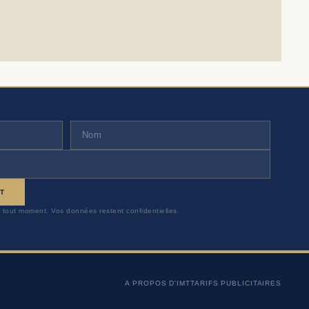
T
 tout moment. Vos données restent confidentielles.
A PROPOS D'IMT
TARIFS PUBLICITAIRES