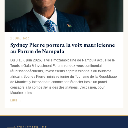
2 JUIN, 2026
Sydney Pierre portera la voix mauricienne
au Forum de Nampula
Du 3 au 6 juin 2026, la ville mozambicaine de Nampula accueille le
Tourism Gala & Investment Forum, rendez-vous continental
réunissant décideurs, investisseurs et professionnels du tourisme
africain. Sydney Pierre, ministre junior du Tourisme de la République
de Maurice, y interviendra comme conférencier lors d'un panel
consacré à la compétitivité des destinations. L'occasion, pour
Maurice et les ..
LIRE →
NEWSLETTER IMT