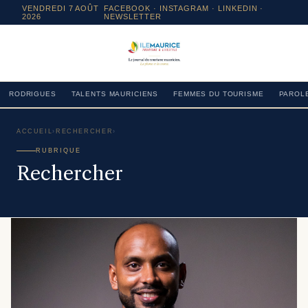
VENDREDI 7 AOÛT
FACEBOOK
·
INSTAGRAM
· LINKEDIN ·
2026
NEWSLETTER
RODRIGUES
TALENTS MAURICIENS
FEMMES DU TOURISME
PAROLE
ACCUEIL
›
RECHERCHER
›
RUBRIQUE
Rechercher