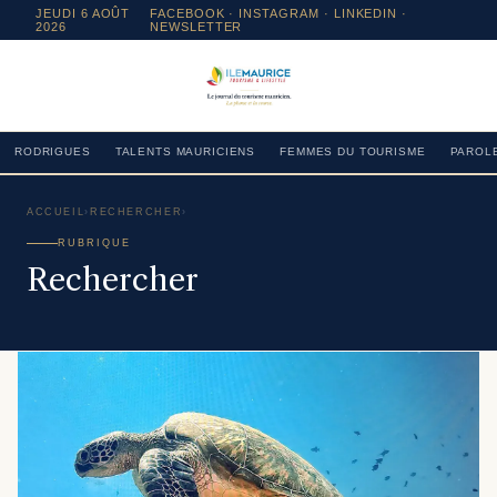
JEUDI 6 AOÛT
FACEBOOK
·
INSTAGRAM
· LINKEDIN ·
2026
NEWSLETTER
RODRIGUES
TALENTS MAURICIENS
FEMMES DU TOURISME
PAROLE
ACCUEIL
›
RECHERCHER
›
RUBRIQUE
Rechercher