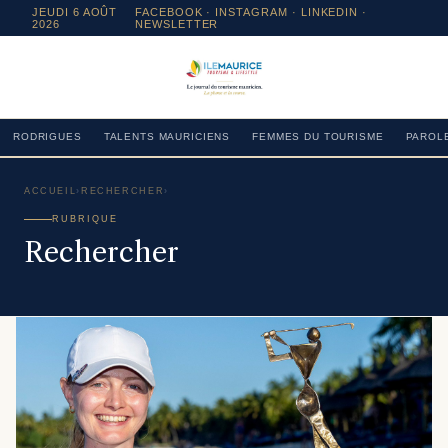
JEUDI 6 AOÛT
FACEBOOK
·
INSTAGRAM
· LINKEDIN ·
2026
NEWSLETTER
RODRIGUES
TALENTS MAURICIENS
FEMMES DU TOURISME
PAROLE
ACCUEIL
›
RECHERCHER
›
RUBRIQUE
Rechercher