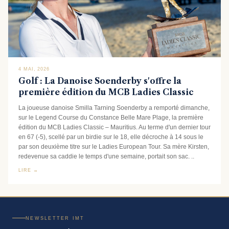
4 MAI, 2026
Golf : La Danoise Soenderby s'offre la
première édition du MCB Ladies Classic
La joueuse danoise Smilla Tarning Soenderby a remporté dimanche,
sur le Legend Course du Constance Belle Mare Plage, la première
édition du MCB Ladies Classic – Mauritius. Au terme d'un dernier tour
en 67 (-5), scellé par un birdie sur le 18, elle décroche à 14 sous le
par son deuxième titre sur le Ladies European Tour. Sa mère Kirsten,
redevenue sa caddie le temps d'une semaine, portait son sac. ..
LIRE →
NEWSLETTER IMT