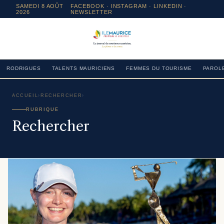
SAMEDI 8 AOÛT
FACEBOOK
·
INSTAGRAM
· LINKEDIN ·
2026
NEWSLETTER
RODRIGUES
TALENTS MAURICIENS
FEMMES DU TOURISME
PAROLE
ACCUEIL
›
RECHERCHER
›
RUBRIQUE
Rechercher