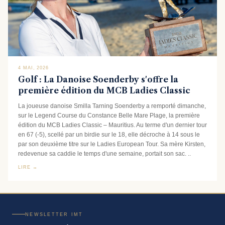
4 MAI, 2026
Golf : La Danoise Soenderby s'offre la
première édition du MCB Ladies Classic
La joueuse danoise Smilla Tarning Soenderby a remporté dimanche,
sur le Legend Course du Constance Belle Mare Plage, la première
édition du MCB Ladies Classic – Mauritius. Au terme d'un dernier tour
en 67 (-5), scellé par un birdie sur le 18, elle décroche à 14 sous le
par son deuxième titre sur le Ladies European Tour. Sa mère Kirsten,
redevenue sa caddie le temps d'une semaine, portait son sac. ..
LIRE →
NEWSLETTER IMT