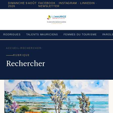
DIMANCHE 9 AOÛT
FACEBOOK
·
INSTAGRAM
· LINKEDIN ·
2026
NEWSLETTER
RODRIGUES
TALENTS MAURICIENS
FEMMES DU TOURISME
PAROLE
ACCUEIL
›
RECHERCHER
›
RUBRIQUE
Rechercher