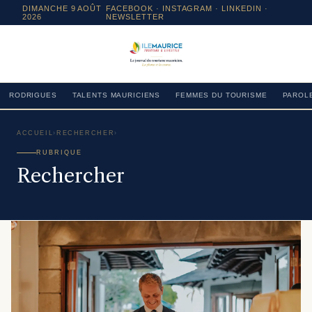
DIMANCHE 9 AOÛT
FACEBOOK
·
INSTAGRAM
· LINKEDIN ·
2026
NEWSLETTER
RODRIGUES
TALENTS MAURICIENS
FEMMES DU TOURISME
PAROLE
ACCUEIL
›
RECHERCHER
›
RUBRIQUE
Rechercher