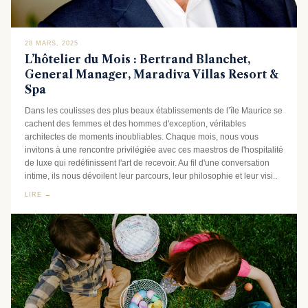
28 MARS, 2025
L’hôtelier du Mois : Bertrand Blanchet,
General Manager, Maradiva Villas Resort &
Spa
Dans les coulisses des plus beaux établissements de l’île Maurice se
cachent des femmes et des hommes d'exception, véritables
architectes de moments inoubliables. Chaque mois, nous vous
invitons à une rencontre privilégiée avec ces maestros de l'hospitalité
de luxe qui redéfinissent l'art de recevoir. Au fil d'une conversation
intime, ils nous dévoilent leur parcours, leur philosophie et leur visi..
LIRE →