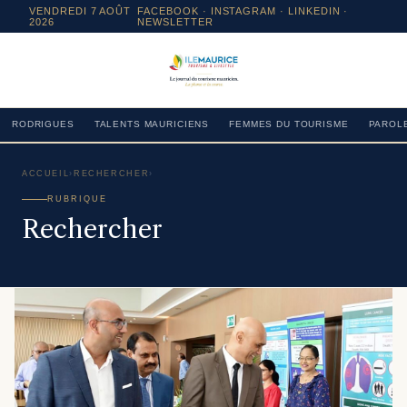
VENDREDI 7 AOÛT
FACEBOOK
·
INSTAGRAM
· LINKEDIN ·
2026
NEWSLETTER
RODRIGUES
TALENTS MAURICIENS
FEMMES DU TOURISME
PAROLE
ACCUEIL
›
RECHERCHER
›
RUBRIQUE
Rechercher