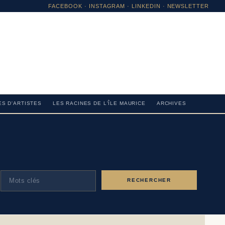
FACEBOOK
·
INSTAGRAM
· LINKEDIN · NEWSLETTER
S D'ARTISTES
LES RACINES DE L'ÎLE MAURICE
ARCHIVES
RECHERCHER