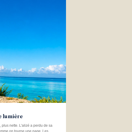
de lumière
plus nette. L'alizé a perdu de sa
on comme on tourne une page. Les