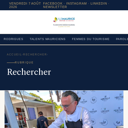
VENDREDI 7 AOÛT
FACEBOOK
·
INSTAGRAM
· LINKEDIN ·
2026
NEWSLETTER
RODRIGUES
TALENTS MAURICIENS
FEMMES DU TOURISME
PAROLE
ACCUEIL
›
RECHERCHER
›
RUBRIQUE
Rechercher