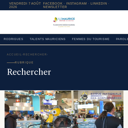
VENDREDI 7 AOÛT
FACEBOOK
·
INSTAGRAM
· LINKEDIN ·
2026
NEWSLETTER
RODRIGUES
TALENTS MAURICIENS
FEMMES DU TOURISME
PAROLE
ACCUEIL
›
RECHERCHER
›
RUBRIQUE
Rechercher