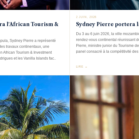
2 JUIN, 2026
ra l'African Tourism &
Sydney Pierre portera 
Du 3 au 6 juin 2026, la ville mozamb
rendez-vous continental réunissant dé
ula, Sydney Pierre a représenté
Pierre, ministre junior du Tourisme d
des travaux continentaux, une
panel consacré à la compétitivité des 
in African Tourism & Investment
igues et les Vanilla Islands fac..
LIRE →