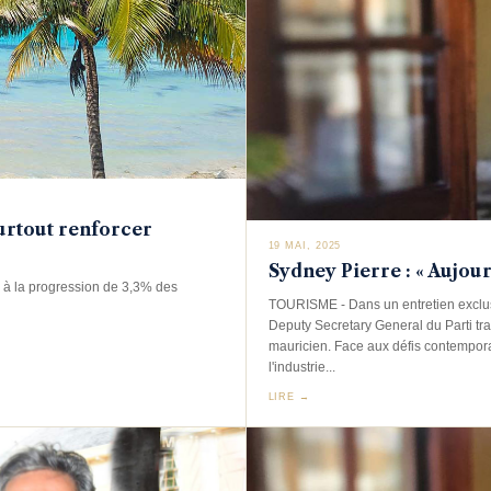
surtout renforcer
19 MAI, 2025
Sydney Pierre : « Aujou
e à la progression de 3,3% des
TOURISME - Dans un entretien exclusi
Deputy Secretary General du Parti trav
mauricien. Face aux défis contemporain
l'industrie...
LIRE →