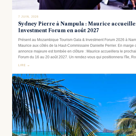
7 JUIN, 2026
Sydney Pierre à Nampula : Maurice accueille
Investment Forum en août 2027
Présent au Mozambique Tourism Gala & Investment Forum 2026 à Namp
Maurice aux côtés de la Haut-Commissaire Danielle Perrier. En marge 
annonce majeure est tombée en clôture : Maurice accueillera le procha
Forum du 16 au 20 août 2027. Un rendez-vous qui positionnera l'île, Rodr
LIRE →