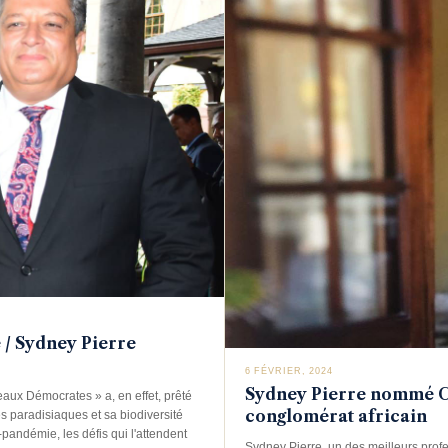
 / Sydney Pierre
6 FÉVRIER, 2024
Sydney Pierre nommé CE
aux Démocrates » a, en effet, prêté
conglomérat africain
s paradisiaques et sa biodiversité
-pandémie, les défis qui l'attendent
Sydney Pierre, un des meilleurs prof