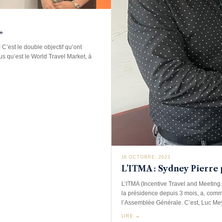
»
 C’est le double objectif qu’ont
ous qu’est le World Travel Market, à
18 OCTOBRE, 2023
L’ITMA : Sydney Pierre 
L’ITMA (Incentive Travel and Meeting 
la présidence depuis 3 mois, a, comm
l’Assemblée Générale. C’est, Luc Meye
LIRE →