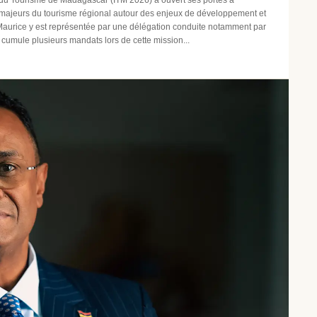
 majeurs du tourisme régional autour des enjeux de développement et
Maurice y est représentée par une délégation conduite notamment par
i cumule plusieurs mandats lors de cette mission...