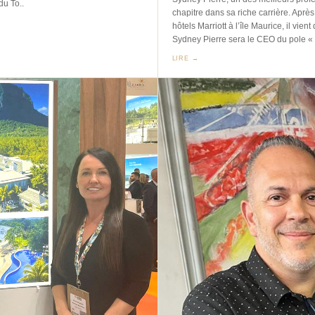
du To..
chapitre dans sa riche carrière. Aprè
hôtels Marriott à l’île Maurice, il vi
Sydney Pierre sera le CEO du pole « H
LIRE →