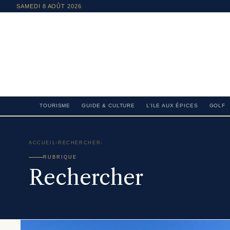
SAMEDI 8 AOÛT 2026
TOURISME
GUIDE & CULTURE
L’ILE AUX ÉPICES
GOLF
ACCUEIL
›
RECHERCHER
›
RUBRIQUE
Rechercher