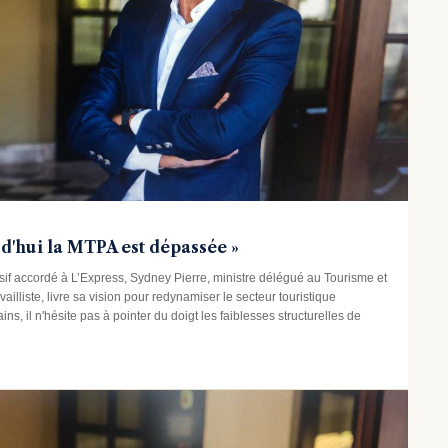
rd'hui la MTPA est dépassée »
f accordé à L’Express, Sydney Pierre, ministre délégué au Tourisme et
ailliste, livre sa vision pour redynamiser le secteur touristique
s, il n'hésite pas à pointer du doigt les faiblesses structurelles de