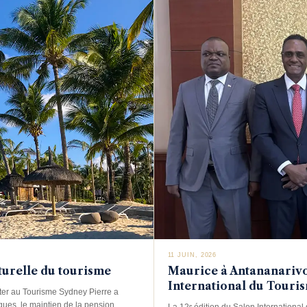
11 JUIN, 2026
turelle du tourisme
Maurice à Antananarivo 
International du Touri
ster au Tourisme Sydney Pierre a
ques, le maintien de la pension
La 12ᵉ édition du Salon Internationa