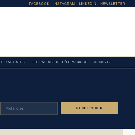
FACEBOOK
·
INSTAGRAM
· LINKEDIN · NEWSLETTER
S D'ARTISTES
LES RACINES DE L'ÎLE MAURICE
ARCHIVES
RECHERCHER