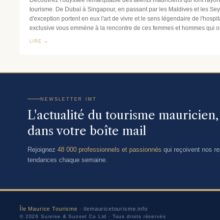
tourisme. De Dubaï à Singapour, en passant par les Maldives et les Sey
d'exception portent en eux l'art de vivre et le sens légendaire de l'hospita
exclusive vous emmène à la rencontre de ces femmes et hommes qui ont 
LIRE →
NEWSLETTER IMT
L'actualité du tourisme mauricien
dans votre boîte mail
Rejoignez
48 000 professionnels et passionnés
qui reçoivent nos rep
tendances chaque semaine.
Île Maurice Tourisme
· ilemauricetourisme.info
© 2026 Sunrise & Sunset Co Ltd · Tous droits réservés