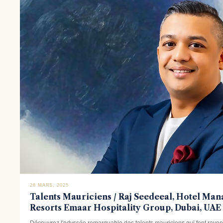
26 MARS, 2025
Talents Mauriciens / Raj Seedeeal, Hotel Man
Resorts Emaar Hospitality Group, Dubai, UAE
Découvrez l'odyssée remarquable des talents mauriciens qui font rayonn