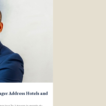
ager Address Hotels and
er leur île à travers le monde du