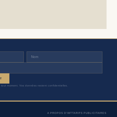
T
 tout moment. Vos données restent confidentielles.
A PROPOS D'IMT
TARIFS PUBLICITAIRES