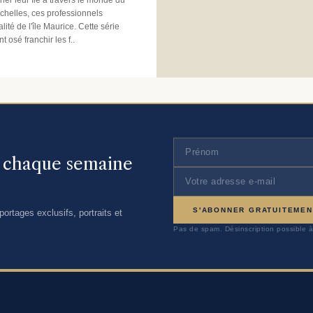
chelles, ces professionnels
lité de l'île Maurice. Cette série
osé franchir les f..
, chaque semaine
S'ABONNER GRATUITEMEN
ortages exclusifs, portraits et
Pas de spam. Désinscription possible à