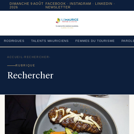
DIMANCHE 9 AOÛT
FACEBOOK
·
INSTAGRAM
· LINKEDIN ·
2026
NEWSLETTER
RODRIGUES
TALENTS MAURICIENS
FEMMES DU TOURISME
PAROLE
ACCUEIL
›
RECHERCHER
›
RUBRIQUE
Rechercher