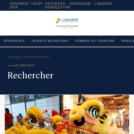
VENDREDI 7 AOÛT
FACEBOOK
·
INSTAGRAM
· LINKEDIN ·
2026
NEWSLETTER
RODRIGUES
TALENTS MAURICIENS
FEMMES DU TOURISME
PAROLE
ACCUEIL
›
RECHERCHER
›
RUBRIQUE
Rechercher