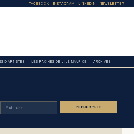
FACEBOOK
·
INSTAGRAM
· LINKEDIN · NEWSLETTER
S D'ARTISTES
LES RACINES DE L'ÎLE MAURICE
ARCHIVES
RECHERCHER