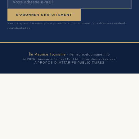
S'ABONNER GRATUITEMENT
Pas de spam. Désinscription possible à tout moment. Vos données restent
confidentielles.
Île Maurice Tourisme
· ilemauricetourisme.info
© 2026 Sunrise & Sunset Co Ltd · Tous droits réservés
A PROPOS D'IMT
TARIFS PUBLICITAIRES