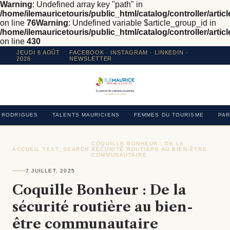
Warning
: Undefined array key "path" in
/home/ilemauricetouris/public_html/catalog/controller/articl
on line
76
Warning
: Undefined variable $article_group_id in
/home/ilemauricetouris/public_html/catalog/controller/articl
on line
430
JEUDI 6 AOÛT
FACEBOOK
·
INSTAGRAM
· LINKEDIN ·
2026
NEWSLETTER
RODRIGUES
TALENTS MAURICIENS
FEMMES DU TOURISME
PAR
COQUILLE BONHEUR : DE LA
ACCUEIL
›
TEXT_SEARCH
›
SÉCURITÉ ROUTIÈRE AU BIEN-ÊTRE
›
COMMUNAUTAIRE
7 JUILLET, 2025
Coquille Bonheur : De la
sécurité routière au bien-
être communautaire