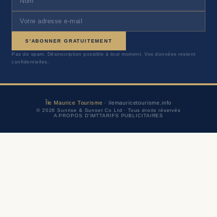
S'ABONNER GRATUITEMENT
Pas de spam. Désinscription possible à tout moment. Vos données restent
confidentielles.
Île Maurice Tourisme
· ilemauricetourisme.info
© 2026 Sunrise & Sunset Co Ltd · Tous droits réservés
A PROPOS D'IMT
TARIFS PUBLICITAIRES