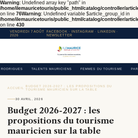
Warning
: Undefined array key "path" in
/home/ilemauricetouris/public_html/catalog/controller/articl
on line
76
Warning
: Undefined variable $article_group_id in
/home/ilemauricetouris/public_html/catalog/controller/articl
on line
430
VENDREDI 7 AOÛT
FACEBOOK
·
INSTAGRAM
· LINKEDIN ·
2026
NEWSLETTER
RODRIGUES
TALENTS MAURICIENS
FEMMES DU TOURISME
PAR
BUDGET 2026-2027 : LES PROPOSITIONS DU
ACCUEIL
›
›
TOURISME MAURICIEN SUR LA TABLE
30 AVRIL, 2026
Budget 2026-2027 : les
propositions du tourisme
mauricien sur la table