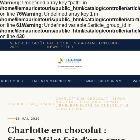
Warning
: Undefined array key "path" in
/home/ilemauricetouris/public_html/catalog/controller/articl
on line
76
Warning
: Undefined array key 1 in
/home/ilemauricetouris/public_html/catalog/controller/star
on line
61
Warning
: Undefined variable $article_group_id in
/home/ilemauricetouris/public_html/catalog/controller/articl
on line
430
VENDREDI 7 AOÛT
FACEBOOK
·
INSTAGRAM
· LINKEDIN ·
2026
NEWSLETTER
RODRIGUES
TALENTS MAURICIENS
FEMMES DU TOURISME
PAR
CHARLOTTE EN CHOCOLAT : SIMON
MILET FAIT D'UNE GRUE ROYALE
ACCUEIL
›
TEXT_SEARCH
›
›
L'EMBLÈME SUCRÉ DU ONE&ONLY LE
SAINT GÉRAN
18 MAI, 2026
Charlotte en chocolat :