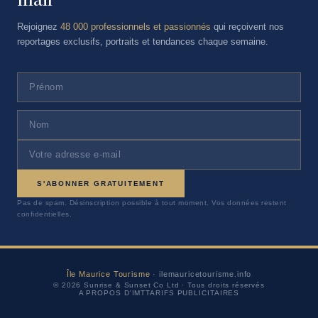
Rejoignez
48 000 professionnels et passionnés
qui reçoivent nos
reportages exclusifs, portraits et tendances chaque semaine.
S'ABONNER GRATUITEMENT
Pas de spam. Désinscription possible à tout moment. Vos données restent
confidentielles.
Île Maurice Tourisme
· ilemauricetourisme.info
© 2026 Sunrise & Sunset Co Ltd · Tous droits réservés
A PROPOS D'IMT
TARIFS PUBLICITAIRES