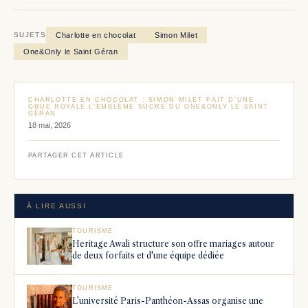
Charlotte en chocolat
Simon Milet
SUJETS
One&Only le Saint Géran
CHARLOTTE EN CHOCOLAT : SIMON MILET FAIT D'UNE
GRUE ROYALE L'EMBLÈME SUCRÉ DU ONE&ONLY LE SAINT
GÉRAN
18 mai, 2026
PARTAGER CET ARTICLE
À LIRE AUSSI
TOURISME
Heritage Awali structure son offre mariages autour
de deux forfaits et d'une équipe dédiée
TOURISME
L’université Paris-Panthéon-Assas organise une