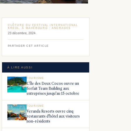
CLÔTURE DU FESTIVAL INTERNATIONAL
KREOL, À MAHÉBOURG : ANCRAGES
23 décembre, 2024
PARTAGER CET ARTICLE
À LIRE AUSSI
TOURISME
L'Île des Deux Cocos ouvre un
forfait Team Building aux
entreprises jusqu'au 15 octobre
TOURISME
Veranda Resorts ouvre cinq
restaurants d'hôtel aux visiteurs
non-résidents