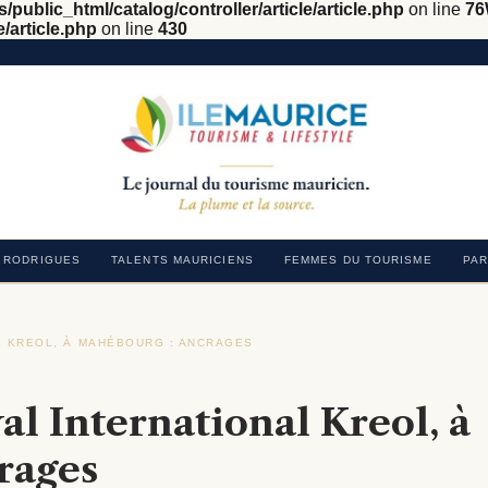
/public_html/catalog/controller/article/article.php
on line
76
e/article.php
on line
430
RODRIGUES
TALENTS MAURICIENS
FEMMES DU TOURISME
PAR
L KREOL, À MAHÉBOURG : ANCRAGES
›
al International Kreol, à
rages