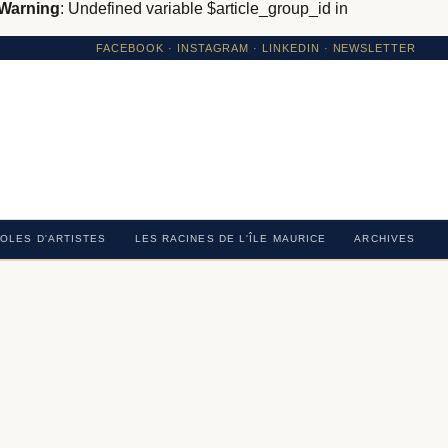
Warning
: Undefined variable $article_group_id in
FACEBOOK
·
INSTAGRAM
· LINKEDIN · NEWSLETTER
OLES D'ARTISTES
LES RACINES DE L'ÎLE MAURICE
ARCHIVES