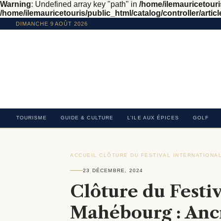
Warning
: Undefined array key "path" in
/home/ilemauricetouris
/home/ilemauricetouris/public_html/catalog/controller/articl
DIMANCHE 9 AOÛT 2026
TOURISME
GUIDE & CULTURE
L’ILE AUX ÉPICES
GOLF
ACCUEIL
›
CLÔTURE DU FESTIVAL INTERNATIONA
23 DÉCEMBRE, 2024
Clôture du Festiv
Mahébourg : Anc