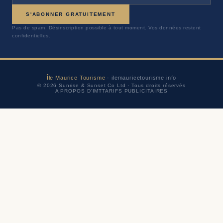
S'ABONNER GRATUITEMENT
Pas de spam. Désinscription possible à tout moment. Vos données restent
confidentielles.
Île Maurice Tourisme
· ilemauricetourisme.info
© 2026 Sunrise & Sunset Co Ltd · Tous droits réservés
A PROPOS D'IMT
TARIFS PUBLICITAIRES