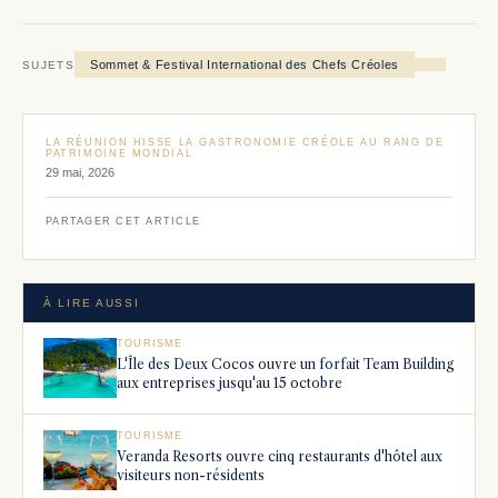
Sommet & Festival International des Chefs Créoles
SUJETS
LA RÉUNION HISSE LA GASTRONOMIE CRÉOLE AU RANG DE
PATRIMOINE MONDIAL
29 mai, 2026
PARTAGER CET ARTICLE
À LIRE AUSSI
TOURISME
L'Île des Deux Cocos ouvre un forfait Team Building
aux entreprises jusqu'au 15 octobre
TOURISME
Veranda Resorts ouvre cinq restaurants d'hôtel aux
visiteurs non-résidents