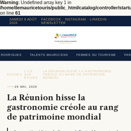
Warning
: Undefined array key 1 in
/home/ilemauricetouris/public_html/catalog/controller/star
on line
61
SAMEDI 8 AOÛT
FACEBOOK
·
INSTAGRAM
· LINKEDIN ·
2026
NEWSLETTER
RODRIGUES
TALENTS MAURICIENS
FEMMES DU TOURISME
PAR
L’ILE
LA RÉUNION HISSE LA GASTRONOMIE
ACCUEIL
›
AUX
›
CRÉOLE AU RANG DE PATRIMOINE
›
ÉPICES
MONDIAL
29 MAI, 2026
La Réunion hisse la
gastronomie créole au rang
de patrimoine mondial