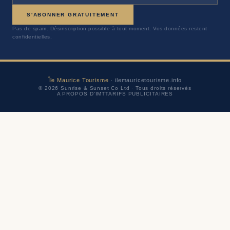
S'ABONNER GRATUITEMENT
Pas de spam. Désinscription possible à tout moment. Vos données restent
confidentielles.
Île Maurice Tourisme
· ilemauricetourisme.info
© 2026 Sunrise & Sunset Co Ltd · Tous droits réservés
A PROPOS D'IMT
TARIFS PUBLICITAIRES