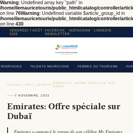
Warning
: Undefined array key "path" in
/home/ilemauricetouris/public_html/catalog/controller/articl
on line
76
Warning
: Undefined variable $article_group_id in
/home/ilemauricetouris/public_html/catalog/controller/articl
on line
430
VENDREDI 7 AOÛT
FACEBOOK
·
INSTAGRAM
· LINKEDIN ·
2026
NEWSLETTER
RODRIGUES
TALENTS MAURICIENS
FEMMES DU TOURISME
PAR
EMIRATES: OFFRE SPÉCIALE SUR
ACCUEIL
›
TEXT_SEARCH
›
›
DUBAÏ
7 NOVEMBRE, 2023
Emirates: Offre spéciale sur
Dubaï
Emirates a annoncé le retour de son célèbre My Emirates