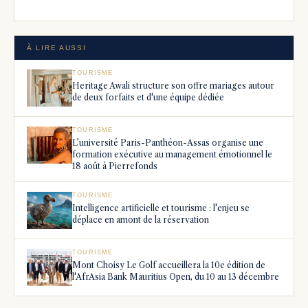
À LIRE AUSSI
TOURISME
Heritage Awali structure son offre mariages autour
de deux forfaits et d'une équipe dédiée
TOURISME
L’université Paris-Panthéon-Assas organise une
formation exécutive au management émotionnel le
18 août à Pierrefonds
TOURISME
Intelligence artificielle et tourisme : l'enjeu se
déplace en amont de la réservation
TOURISME
Mont Choisy Le Golf accueillera la 10e édition de
l'AfrAsia Bank Mauritius Open, du 10 au 13 décembre