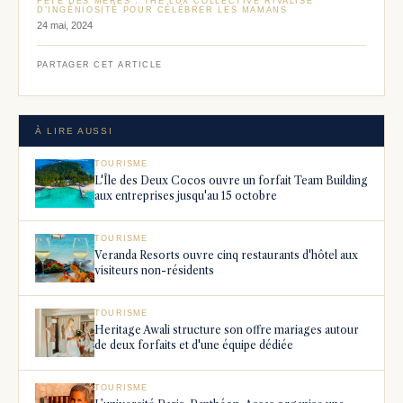
FÊTE DES MÈRES : THE LUX COLLECTIVE RIVALISE
D’INGÉNIOSITÉ POUR CÉLÉBRER LES MAMANS
24 mai, 2024
PARTAGER CET ARTICLE
À LIRE AUSSI
TOURISME
L'Île des Deux Cocos ouvre un forfait Team Building
aux entreprises jusqu'au 15 octobre
TOURISME
Veranda Resorts ouvre cinq restaurants d'hôtel aux
visiteurs non-résidents
TOURISME
Heritage Awali structure son offre mariages autour
de deux forfaits et d'une équipe dédiée
TOURISME