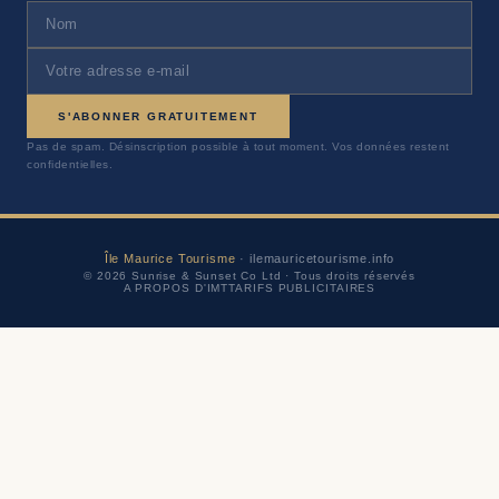
S'ABONNER GRATUITEMENT
Pas de spam. Désinscription possible à tout moment. Vos données restent
confidentielles.
Île Maurice Tourisme
· ilemauricetourisme.info
© 2026 Sunrise & Sunset Co Ltd · Tous droits réservés
A PROPOS D'IMT
TARIFS PUBLICITAIRES