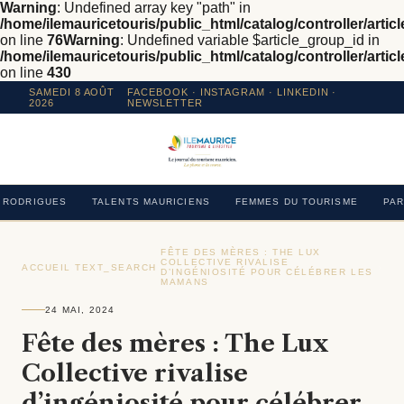
Warning
: Undefined array key "path" in
/home/ilemauricetouris/public_html/catalog/controller/articl
on line
76
Warning
: Undefined variable $article_group_id in
/home/ilemauricetouris/public_html/catalog/controller/articl
on line
430
SAMEDI 8 AOÛT
FACEBOOK
·
INSTAGRAM
· LINKEDIN ·
2026
NEWSLETTER
RODRIGUES
TALENTS MAURICIENS
FEMMES DU TOURISME
PAR
FÊTE DES MÈRES : THE LUX
COLLECTIVE RIVALISE
ACCUEIL
›
TEXT_SEARCH
›
›
D’INGÉNIOSITÉ POUR CÉLÉBRER LES
MAMANS
24 MAI, 2024
Fête des mères : The Lux
Collective rivalise
d’ingéniosité pour célébrer