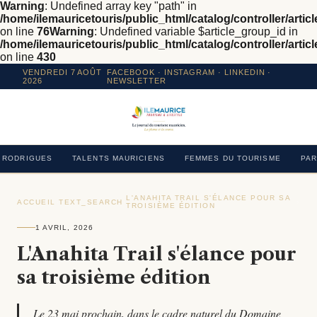
Warning
: Undefined array key "path" in
/home/ilemauricetouris/public_html/catalog/controller/articl
on line
76
Warning
: Undefined variable $article_group_id in
/home/ilemauricetouris/public_html/catalog/controller/articl
on line
430
VENDREDI 7 AOÛT
FACEBOOK
·
INSTAGRAM
· LINKEDIN ·
2026
NEWSLETTER
RODRIGUES
TALENTS MAURICIENS
FEMMES DU TOURISME
PAR
L'ANAHITA TRAIL S'ÉLANCE POUR SA
ACCUEIL
›
TEXT_SEARCH
›
›
TROISIÈME ÉDITION
1 AVRIL, 2026
L'Anahita Trail s'élance pour
sa troisième édition
Le 23 mai prochain, dans le cadre naturel du Domaine