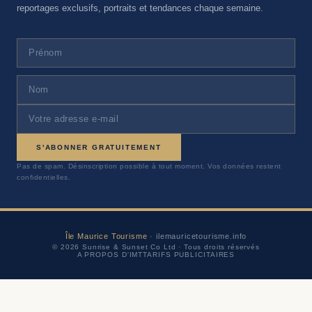
reportages exclusifs, portraits et tendances chaque semaine.
S'ABONNER GRATUITEMENT
Pas de spam. Désinscription possible à tout moment. Vos données restent
confidentielles.
Île Maurice Tourisme
· ilemauricetourisme.info
© 2026 Sunrise & Sunset Co Ltd · Tous droits réservés
A PROPOS D'IMT
TARIFS PUBLICITAIRES