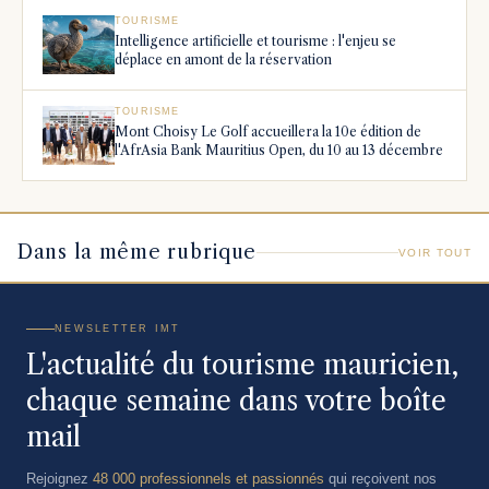
TOURISME
Intelligence artificielle et tourisme : l'enjeu se
déplace en amont de la réservation
TOURISME
Mont Choisy Le Golf accueillera la 10e édition de
l'AfrAsia Bank Mauritius Open, du 10 au 13 décembre
Dans la même rubrique
VOIR TOUT
NEWSLETTER IMT
L'actualité du tourisme mauricien,
chaque semaine dans votre boîte
mail
Rejoignez
48 000 professionnels et passionnés
qui reçoivent nos