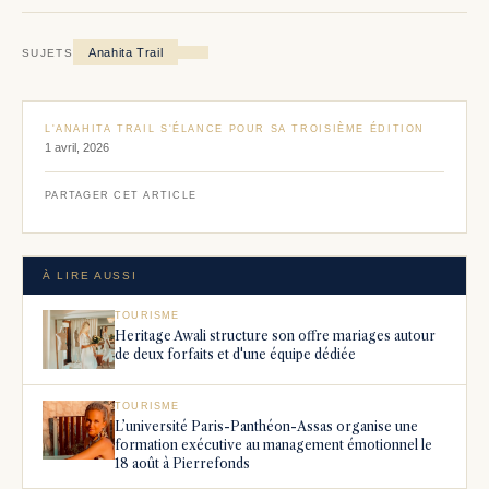
Anahita Trail
SUJETS
L'ANAHITA TRAIL S'ÉLANCE POUR SA TROISIÈME ÉDITION
1 avril, 2026
PARTAGER CET ARTICLE
À LIRE AUSSI
TOURISME
Heritage Awali structure son offre mariages autour
de deux forfaits et d'une équipe dédiée
TOURISME
L’université Paris-Panthéon-Assas organise une
formation exécutive au management émotionnel le
18 août à Pierrefonds