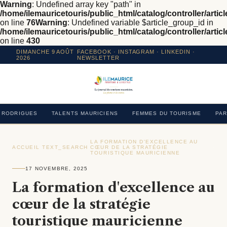
Warning
: Undefined array key "path" in
/home/ilemauricetouris/public_html/catalog/controller/articl
on line
76
Warning
: Undefined variable $article_group_id in
/home/ilemauricetouris/public_html/catalog/controller/articl
on line
430
DIMANCHE 9 AOÛT
FACEBOOK
·
INSTAGRAM
· LINKEDIN ·
2026
NEWSLETTER
RODRIGUES
TALENTS MAURICIENS
FEMMES DU TOURISME
PAR
LA FORMATION D'EXCELLENCE AU
ACCUEIL
›
TEXT_SEARCH
›
CŒUR DE LA STRATÉGIE
›
TOURISTIQUE MAURICIENNE
17 NOVEMBRE, 2025
La formation d'excellence au
cœur de la stratégie
touristique mauricienne