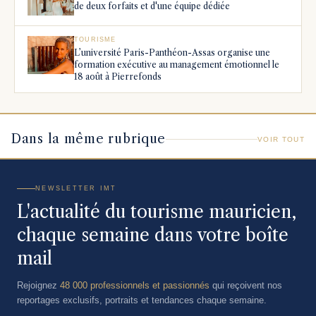
de deux forfaits et d'une équipe dédiée
TOURISME
L’université Paris-Panthéon-Assas organise une
formation exécutive au management émotionnel le
18 août à Pierrefonds
Dans la même rubrique
VOIR TOUT
NEWSLETTER IMT
L'actualité du tourisme mauricien,
chaque semaine dans votre boîte
mail
Rejoignez
48 000 professionnels et passionnés
qui reçoivent nos
reportages exclusifs, portraits et tendances chaque semaine.