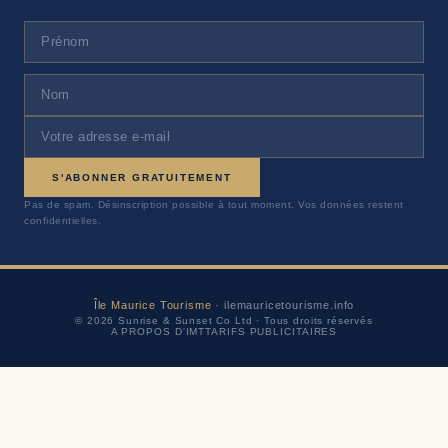
S'ABONNER GRATUITEMENT
Pas de spam. Désinscription possible à tout moment. Vos données restent
confidentielles.
Île Maurice Tourisme
· ilemauricetourisme.info
© 2026 Sunrise & Sunset Co Ltd · Tous droits réservés
A PROPOS D'IMT
TARIFS PUBLICITAIRES