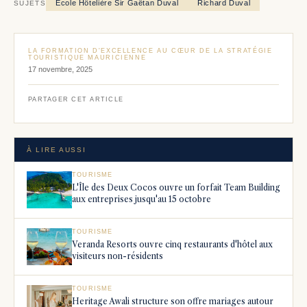
École Hôtelière Sir Gaëtan Duval
Richard Duval
SUJETS
LA FORMATION D'EXCELLENCE AU CŒUR DE LA STRATÉGIE
TOURISTIQUE MAURICIENNE
17 novembre, 2025
PARTAGER CET ARTICLE
À LIRE AUSSI
TOURISME
L'Île des Deux Cocos ouvre un forfait Team Building
aux entreprises jusqu'au 15 octobre
TOURISME
Veranda Resorts ouvre cinq restaurants d'hôtel aux
visiteurs non-résidents
TOURISME
Heritage Awali structure son offre mariages autour