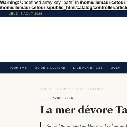
Warning
: Undefined array key "path" in
/home/ilemauricetouris
/home/ilemauricetouris/public_html/catalog/controller/articl
JEUDI 6 AOÛT 2026
TOURISME
GUIDE & CULTURE
L’ILE AUX ÉPICES
GOLF
ACCUEIL
›
LA MER DÉVORE TAMARIN
›
22 AVRIL, 2026
La mer dévore T
Sur le littoral ouest de Maurice, la plage de