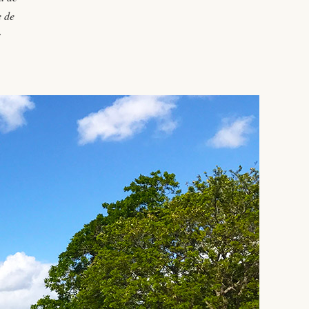
e de
s