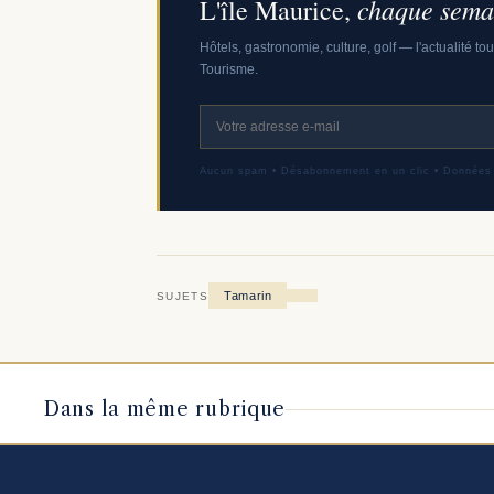
chaque semai
L'île Maurice,
Hôtels, gastronomie, culture, golf — l'actualité to
Tourisme.
Aucun spam • Désabonnement en un clic • Données
Tamarin
SUJETS
Dans la même rubrique