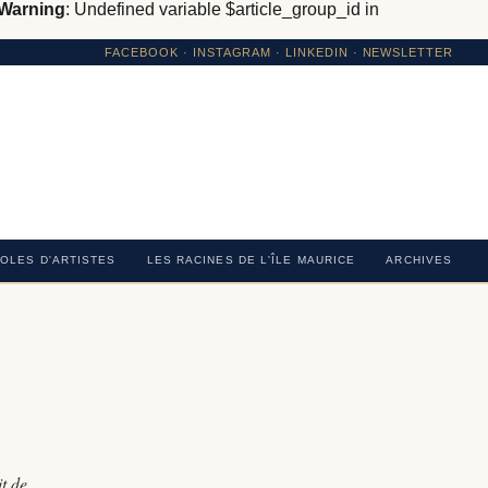
Warning
: Undefined variable $article_group_id in
FACEBOOK
·
INSTAGRAM
· LINKEDIN · NEWSLETTER
OLES D'ARTISTES
LES RACINES DE L'ÎLE MAURICE
ARCHIVES
it de