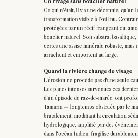
Un rivage sans bouclier naturel
Ce qui n'était, il y a une décennie, qu'un
transformation visible à l'œil nu. Contrair
protégées par un récif frangeant qui amor
bouclier naturel. Son substrat basaltique, 
certes une assise minérale robuste, mais n
arrachent et emportent au large.
Quand la rivière change de visage
L'érosion ne procède pas d'une seule cau
Les pluies intenses survenues ces derni
d'un épisode de raz-de-marée, ont profo
Tamarin — longtemps obstruée par le manq
brutalement, modifiant la circulation séd
hydrologique, amplifié par des événement
dans l'océan Indien, fragilise durableme