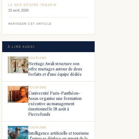
LA MER DÉVORE TAMARIN
22 avril, 2026
PARTAGER CET ARTICLE
À LIRE AUSSI
TOURISME
Heritage Awali structure son
offre mariages autour de deux
forfaits et d'une équipe dédiée
TOURISME
L’université Paris-Panthéon-
Assas organise une formation
exécutive au management
émotionnel le 18 août à
Pierrefonds
TOURISME
Intelligence artificielle et tourisme
: l'enjeu se déplace en amont de la