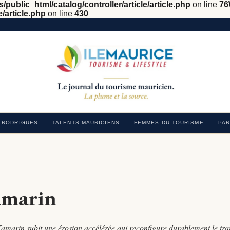
/public_html/catalog/controller/article/article.php
on line
76
e/article.php
on line
430
RODRIGUES
TALENTS MAURICIENS
FEMMES DU TOURISME
PAR
amarin
 Tamarin subit une érosion accélérée qui reconfigure durablement le tra