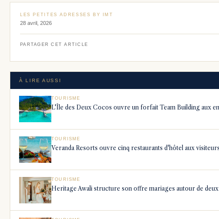
LES PETITES ADRESSES BY IMT
28 avril, 2026
PARTAGER CET ARTICLE
À LIRE AUSSI
TOURISME
L'Île des Deux Cocos ouvre un forfait Team Building aux en
TOURISME
Veranda Resorts ouvre cinq restaurants d'hôtel aux visiteur
TOURISME
Heritage Awali structure son offre mariages autour de deux 