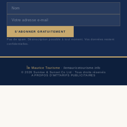
S'ABONNER GRATUITEMENT
Pas de spam. Désinscription possible à tout moment. Vos données restent
confidentielles.
Île Maurice Tourisme
· ilemauricetourisme.info
© 2026 Sunrise & Sunset Co Ltd · Tous droits réservés
A PROPOS D'IMT
TARIFS PUBLICITAIRES