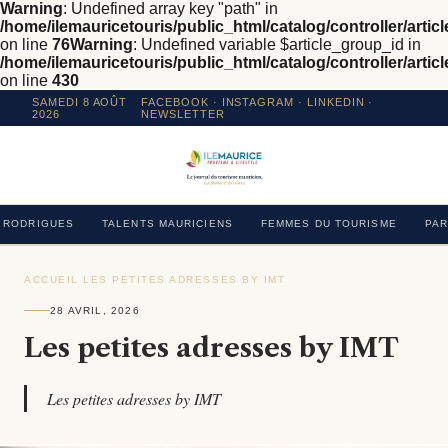
Warning
: Undefined array key "path" in
/home/ilemauricetouris/public_html/catalog/controller/articl
on line
76
Warning
: Undefined variable $article_group_id in
/home/ilemauricetouris/public_html/catalog/controller/articl
on line
430
SAMEDI 8 AOÛT
FACEBOOK
·
INSTAGRAM
· LINKEDIN ·
2026
NEWSLETTER
RODRIGUES
TALENTS MAURICIENS
FEMMES DU TOURISME
PAR
ACCUEIL
›
LES PETITES ADRESSES BY IMT
›
28 AVRIL, 2026
Les petites adresses by IMT
Les petites adresses by IMT