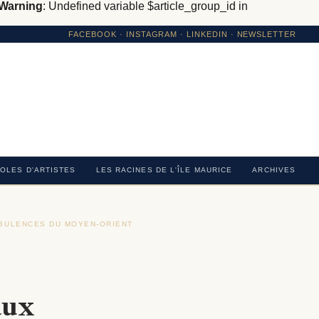
Warning
: Undefined variable $article_group_id in
FACEBOOK
·
INSTAGRAM
· LINKEDIN · NEWSLETTER
OLES D'ARTISTES
LES RACINES DE L'ÎLE MAURICE
ARCHIVES
RBULENCES DU MOYEN-ORIENT
›
aux