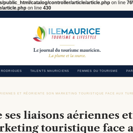
/public_html/catalog/controller/article/article.php
on line
76
e/article.php
on line
430
RODRIGUES
TALENTS MAURICIENS
FEMMES DU TOURISME
PAR
RIENNES ET RÉORIENTE SON MARKETING TOURISTIQUE FACE AUX TU
ses liaisons aériennes et
rketing touristique face 