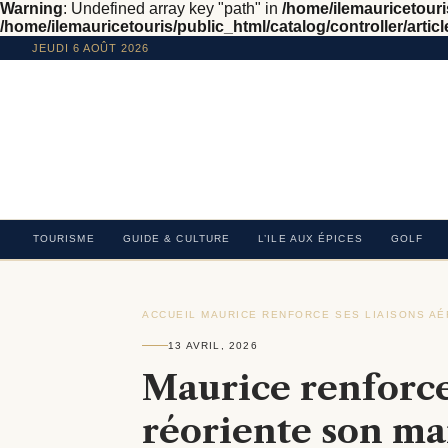
Warning
: Undefined array key "path" in
/home/ilemauricetouris
/home/ilemauricetouris/public_html/catalog/controller/articl
JEUDI 6 AOÛT 2026
TOURISME
GUIDE & CULTURE
L’ILE AUX ÉPICES
GOLF
ACCUEIL
›
MAURICE RENFORCE SES LIAISONS AÉ
13 AVRIL, 2026
Maurice renforce 
réoriente son ma