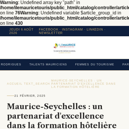
Warning
: Undefined array key "path" in
/home/ilemauricetouris/public_html/catalog/controller/articl
on line
76
Warning
: Undefined variable $article_group_id in
/home/ilemauricetouris/public_html/catalog/controller/articl
on line
430
JEUDI 6 AOÛT
FACEBOOK
·
INSTAGRAM
· LINKEDIN ·
2026
NEWSLETTER
RODRIGUES
TALENTS MAURICIENS
FEMMES DU TOURISME
PAR
MAURICE-SEYCHELLES : UN
ACCUEIL
›
TEXT_SEARCH
›
PARTENARIAT D'EXCELLENCE DANS
›
LA FORMATION HÔTELIÈRE
21 FÉVRIER, 2025
Maurice-Seychelles : un
partenariat d'excellence
dans la formation hôtelière