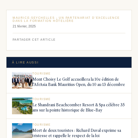
MAURICE-SEYCHELLES : UN PARTENARIAT D'EXCELLENCE
DANS LA FORMATION HÔTELIÈRE
21 février, 2025
PARTAGER CET ARTICLE
À LIRE AUSSI
TOURISME
Mont Choisy Le Golf accueillera la 10e édition de
l'AfrAsia Bank Mauritius Open, du 10 au 13 décembre
TOURISME
Le Shandrani Beachcomber Resort & Spa célèbre 35
ans sur la pointe historique de Blue-Bay
TOURISME
Mort de deux touristes : Richard Duval exprime sa
tristesse et rappelle le respect de la loi