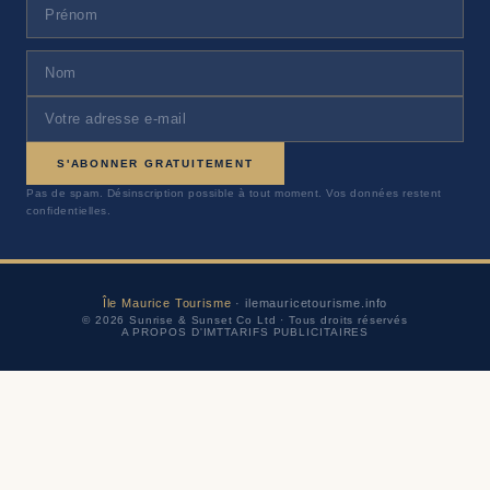
S'ABONNER GRATUITEMENT
Pas de spam. Désinscription possible à tout moment. Vos données restent
confidentielles.
Île Maurice Tourisme
· ilemauricetourisme.info
© 2026 Sunrise & Sunset Co Ltd · Tous droits réservés
A PROPOS D'IMT
TARIFS PUBLICITAIRES