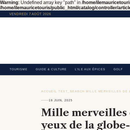
Warning
: Undefined array key "path" in
/home/ilemauricetouris
/home/ilemauricetouris/public_html/catalog/controller/articl
VENDREDI 7 AOÛT 2026
TOURISME
GUIDE & CULTURE
L’ILE AUX ÉPICES
GOLF
ACCUEIL
›
TEXT_SEARCH
›
MILLE MERVEILLES DE 
19 JUIN, 2025
Mille merveilles 
yeux de la globe