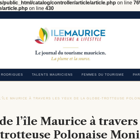
/public_html/catalog/controller/article/article.php
on line
76
e/article.php
on line
430
RODRIGUES
TALENTS MAURICIENS
FEMMES DU TOURISME
PAR
L’ÎLE MAURICE À TRAVERS LES YEUX DE LA GLOBE-TROTTEUSE POLO
de l’île Maurice à travers
-trotteuse Polonaise Mon