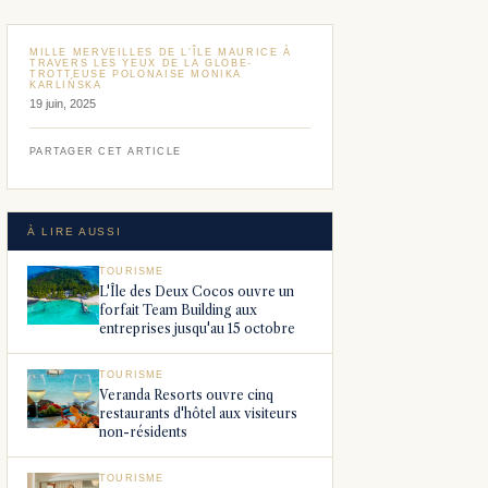
MILLE MERVEILLES DE L’ÎLE MAURICE À
TRAVERS LES YEUX DE LA GLOBE-
TROTTEUSE POLONAISE MONIKA
KARLIŃSKA
19 juin, 2025
PARTAGER CET ARTICLE
À LIRE AUSSI
TOURISME
L'Île des Deux Cocos ouvre un
forfait Team Building aux
entreprises jusqu'au 15 octobre
TOURISME
Veranda Resorts ouvre cinq
restaurants d'hôtel aux visiteurs
non-résidents
TOURISME