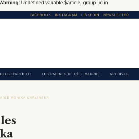
Warning
: Undefined variable $article_group_id in
FACEBOOK
·
INSTAGRAM
· LINKEDIN · NEWSLETTER
OLES D'ARTISTES
LES RACINES DE L'ÎLE MAURICE
ARCHIVES
NAISE MONIKA KARLIŃSKA
›
 les
ika