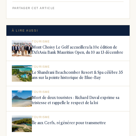
PARTAGER CET ARTICLE
À LIRE AUSSI
TOURISME
Mont Choisy Le Golf accueillera la 10e édition de
l'AfrAsia Bank Mauritius Open, du 10 au 13 décembre
TOURISME
Le Shandrani Beachcomber Resort & Spa célèbre 35
ans sur la pointe historique de Blue-Bay
TOURISME
Mort de deux touristes : Richard Duval exprime sa
tristesse et rappelle le respect de la loi
TOURISME
Île aux Cerfs, régénérer pour transmettre