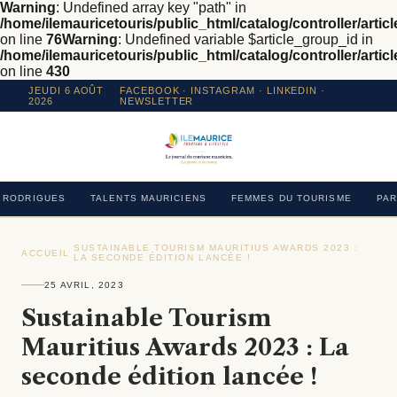
Warning
: Undefined array key "path" in
/home/ilemauricetouris/public_html/catalog/controller/articl
on line
76
Warning
: Undefined variable $article_group_id in
/home/ilemauricetouris/public_html/catalog/controller/articl
on line
430
JEUDI 6 AOÛT
FACEBOOK
·
INSTAGRAM
· LINKEDIN ·
2026
NEWSLETTER
RODRIGUES
TALENTS MAURICIENS
FEMMES DU TOURISME
PAR
SUSTAINABLE TOURISM MAURITIUS AWARDS 2023 :
ACCUEIL
›
›
LA SECONDE ÉDITION LANCÉE !
25 AVRIL, 2023
Sustainable Tourism
Mauritius Awards 2023 : La
seconde édition lancée !