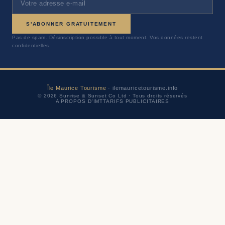
S'ABONNER GRATUITEMENT
Pas de spam. Désinscription possible à tout moment. Vos données restent
confidentielles.
Île Maurice Tourisme
· ilemauricetourisme.info
© 2026 Sunrise & Sunset Co Ltd · Tous droits réservés
A PROPOS D'IMT
TARIFS PUBLICITAIRES