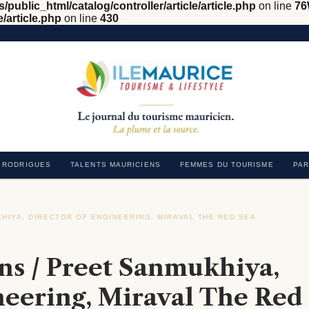
/public_html/catalog/controller/article/article.php
on line
76
e/article.php
on line
430
RODRIGUES
TALENTS MAURICIENS
FEMMES DU TOURISME
PAR
HIYA, DIRECTOR OF ENGINEERING, MIRAVAL THE RED SEA
›
ns / Preet Sanmukhiya,
neering, Miraval The Red