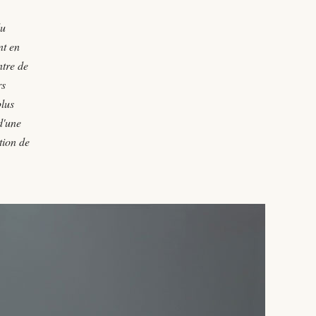
du
nt en
ntre de
rs
plus
 d'une
tion de