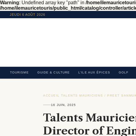
Warning
: Undefined array key "path" in
/home/ilemauricetouris
/home/ilemauricetouris/public_html/catalog/controller/articl
JEUDI 6 AOÛT 2026
TOURISME
GUIDE & CULTURE
L’ILE AUX ÉPICES
GOLF
ACCUEIL
›
TALENTS MAURICIENS / PREET SANMUK
16 JUIN, 2025
Talents Mauricie
Director of Engi