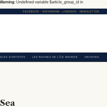
Warning
: Undefined variable $article_group_id in
FACEBOOK
·
INSTAGRAM
· LINKEDIN · NEWSLETTER
OLES D'ARTISTES
LES RACINES DE L'ÎLE MAURICE
ARCHIVES
 Sea