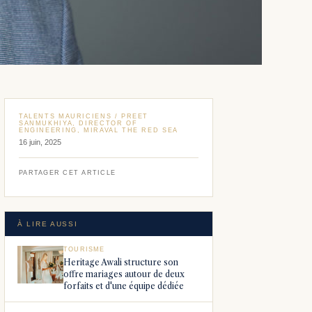
TALENTS MAURICIENS / PREET
SANMUKHIYA, DIRECTOR OF
ENGINEERING, MIRAVAL THE RED SEA
16 juin, 2025
PARTAGER CET ARTICLE
À LIRE AUSSI
TOURISME
Heritage Awali structure son
offre mariages autour de deux
forfaits et d'une équipe dédiée